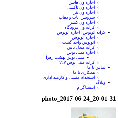
اجاره ون هایس
اجاره ون تاکسی
اجاره ون بنز
سرویس ایاب و ذهاب
اجاره ون کمپر
کرایه ون فرودگاه
کرایه اتوبوس | اجاره اتوبوس
اجاره اتوبوس
اتوبوس واحد گشت
کرایه میدل باس
اجاره مینی بوس
مینی بوس بهشت زهرا
کرایه مینی بوس VIP
تماس با ما
همکاری با ما
استخدام منشی و کارمند اداری
وبلاگ
اینستاگرام
photo_2017-06-24_20-01-31