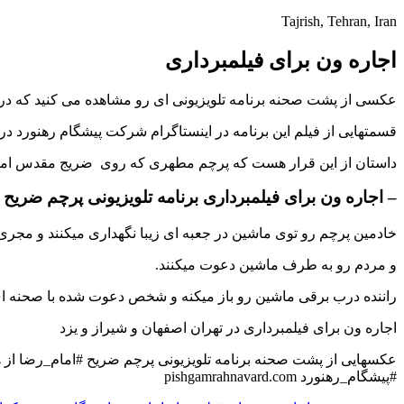
Tajrish, Tehran, Iran
اجاره ون برای فیلمبرداری
عکسی از پشت صحنه برنامه تلویزیونی ای رو مشاهده می کنید که در 
قسمتهایی از فیلم این برنامه در اینستاگرام شرکت پیشگام رهنورد در ۲ قسمت گذاشته شده که اگر ندیدن برنامرو حتما پیشنهاد میکنیم که یه سری به اینستاگرام pishgamrahnavard بزنید و ببینید این فیلم ر
داستان از این قرار هست که پرچم مطهری که روی ضریج مقدس امام رضا
– اجاره ون برای فیلمبرداری برنامه تلویزیونی پرچم ضریح 
خادمین پرچم رو توی ماشین در جعبه ای زیبا نگهداری میکنند و مجر
و مردم رو به طرف ماشین دعوت میکنند.
راننده درب برقی ماشین رو باز میکنه و شخص دعوت شده با صحنه ای 
اجاره ون برای فیلمبرداری در تهران اصفهان و شیراز و یزد
#پیشگام_رهنورد pishgamrahnavard.com