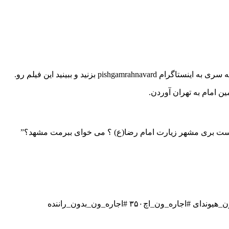
 امام به تهران آوردن.
 دوست بری مشهر زیارت امام رضا(ع) ؟ می خوای ببرمت مشهد؟”
عکسهایی از پشت صحنه برنامه تلویزیونی پرچم ضریح #امام_رضا از همکار عزیزم #میثم_مزرعه_فراهانی #اجاره_ون #کرایه_ون #کرایه_ون_هیوندای #اجاره_ون_اچ۳۵۰ #اجاره_ون_بدون_راننده